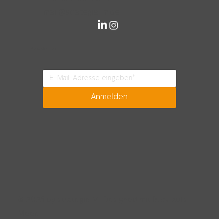
sind wir zu Hause – Du vielleicht (bald)
mail@strategie-m.de
auch?
Newsletter
Anmelden
© 2025 by
strategie M
. Designed mit Blick aufs
Meer.