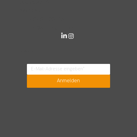
Georgswall 6
26603 Aurich
+49 4941 9947044
mail@strategie-m.de
Newsletter
Anmelden