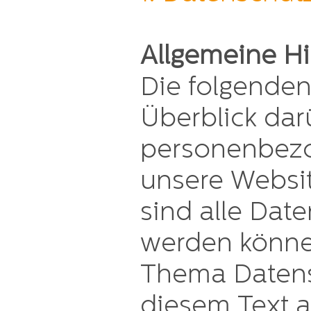
Allgemeine H
Die folgende
Überblick dar
personenbezo
unsere Websi
sind alle Date
werden könne
Thema Datens
diesem Text a