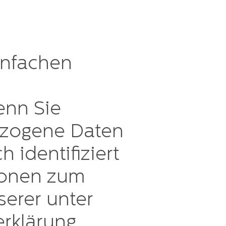
infachen
enn Sie
ezogene Daten
 identifiziert
ionen zum
erer unter
rklärung.