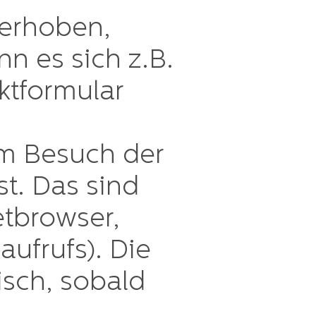
 erhoben,
nn es sich z.B.
ktformular
m Besuch der
t. Das sind
etbrowser,
ufrufs). Die
isch, sobald