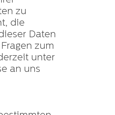
hrer
ten zu
t, die
dieser Daten
n Fragen zum
erzeit unter
e an uns