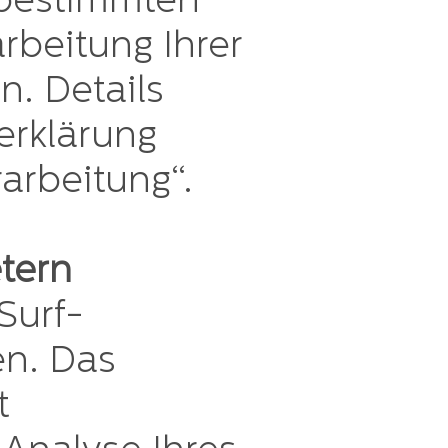
 bestimmten
beitung Ihrer
. Details
erklärung
arbeitung“.
tern
Surf-
en. Das
t