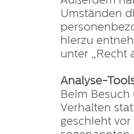
Außerdem hab
Umständen die
personenbezo
hierzu entneh
unter „Recht 
Analyse-Tools
Beim Besuch u
Verhalten sta
geschieht vor