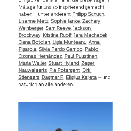
Ein großer Dank an alle, die diese Tage in 
Málaga für uns so inspirierend gemacht 
haben – unter anderem: 
Philipp Schuch
, 
Lisanne Metz
, 
Sophie Janke
, 
Zachary 
Weinberger
, 
Sam Reeve
, 
Jackson 
Brockway
, 
Kristina Ruoff
, 
Jara Machacek
, 
Oana Botolan
, 
Ligia Munteanu
, 
Anna 
Figarola
, 
Silvia Pardo Garrido
, 
Pablo 
Ozonas Hernández
, 
Paul Puustinen
, 
Maria Waller
, 
Stuart Hyland
, 
Zeger 
Nauwelaerts
, 
Pia Potargent
, 
Dirk 
Stienaers
, 
Dagmar F.
, 
Eligijus Kajieta
 – und 
natürlich an alle anderen.