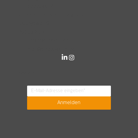
Kontakt
strategie M
Unternehmensberatung GmbH
Georgswall 6
26603 Aurich
+49 4941 9947044
mail@strategie-m.de
Newsletter
Anmelden