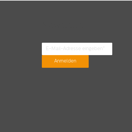
Newsletter
Zwischen Weite, Wind und
Zu G
Wattenmeer sind wir zu
Hag
Hause – Du vielleicht (bald)
Anmelden
auch?