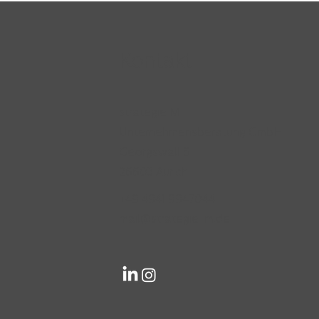
Kontakt
Unser Team darf wachsen!
strategie M
Unternehmensberatung GmbH
Georgswall 6
26603 Aurich
+49 4941 9947044
mail@strategie-m.de