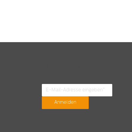
Newsletter
Zwischen Weite, Wind und
Zu G
Wattenmeer sind wir zu
Hag
Hause – Du vielleicht (bald)
Anmelden
auch?